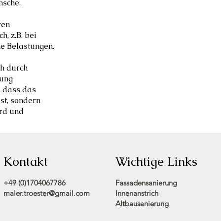
nsche.
ren
, z.B. bei
e Belastungen.
ch durch
dung
, dass das
st, sondern
ird und
Kontakt
Wichtige Links
+49 (0)1704067786
Fassadensanierung
maler.troester@gmail.com
Innenanstrich
Altbausanierung