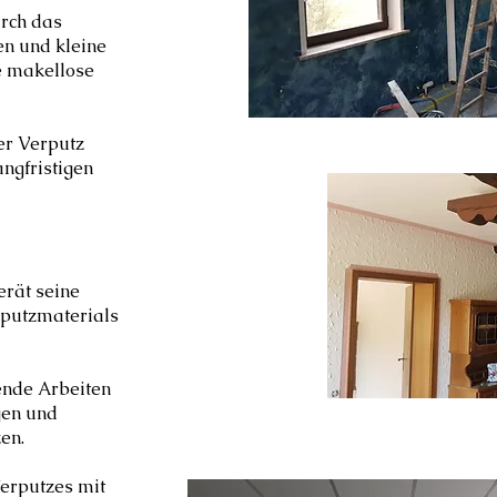
rch das
n und kleine
e makellose
er Verputz
angfristigen
erät seine
rputzmaterials
ende Arbeiten
gen und
en.
erputzes mit