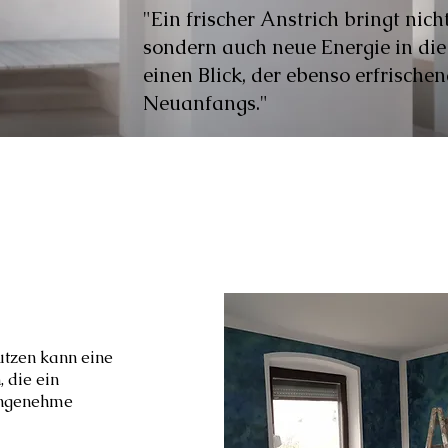
"Ein frischer Anstrich bringt nich
sondern auch neue Energie in die
einen Blick, der ebenso erfrischen
Neuanfangs."
tzen kann eine
 die ein
angenehme