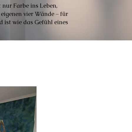
t nur Farbe ins Leben,
 eigenen vier Wände – für
d ist wie das Gefühl eines