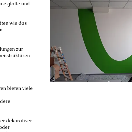
ne glatte und
iten wie das
on
lungen zur
henstrukturen
n bieten viele
ndere
er dekorativer
 oder